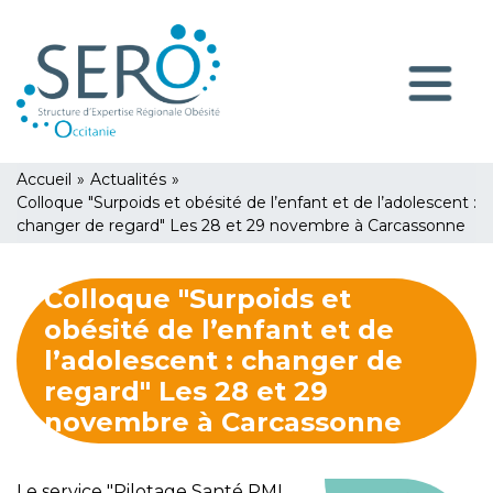
Aller
Panneau de gestion des cookies
au
contenu
Navigatio
principal
principale
You
Accueil
»
Actualités
»
are
Colloque "Surpoids et obésité de l’enfant et de l’adolescent :
changer de regard" Les 28 et 29 novembre à Carcassonne
here
Colloque "Surpoids et
obésité de l’enfant et de
l’adolescent : changer de
regard" Les 28 et 29
novembre à Carcassonne
Le service "Pilotage Santé PMI