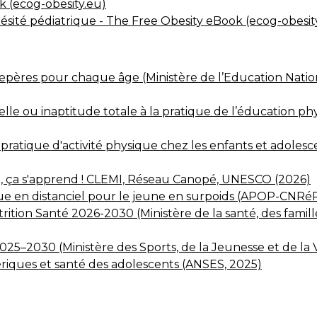
k (ecog-obesity.eu)
obésité pédiatrique - The Free Obesity eBook (ecog-obesit
 repères pour chaque âge (Ministère de l’Education Nati
ielle ou inaptitude totale à la pratique de l’éducation p
pratique d'activité physique chez les enfants et adolesce
 ça s'apprend ! CLEMI, Réseau Canopé, UNESCO (2026)
que en distanciel pour le jeune en surpoids (APOP-CNR
tion Santé 2026-2030 (Ministère de la santé, des famill
25–2030 (Ministère des Sports, de la Jeunesse et de la V
iques et santé des adolescents (ANSES, 2025)