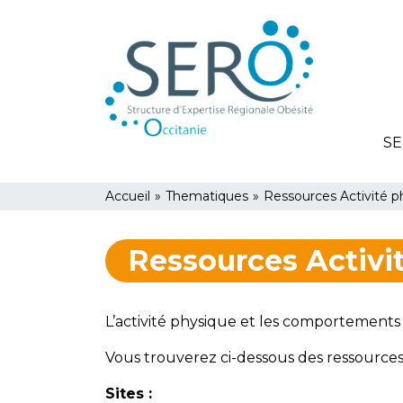
Aller
Panneau de gestion des cookies
au
contenu
principal
SE
You
Accueil
»
Thematiques
»
Ressources Activité p
are
Ressources Activit
here
L’activité physique et les comportements
Vous trouverez ci-dessous des ressources
Sites :