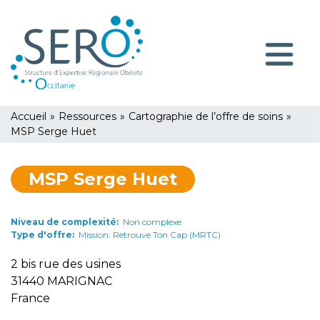
Aller
Panneau de gestion des cookies
au
contenu
Navigatio
principal
principale
You
Accueil
»
Ressources
»
Cartographie de l’offre de soins
»
are
MSP Serge Huet
here
MSP Serge Huet
Niveau de complexité
Non complexe
Type d'offre
Mission: Retrouve Ton Cap (MRTC)
2 bis rue des usines
31440
MARIGNAC
France