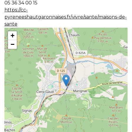
05 36 34 00 15
https://cc-
pyreneeshautgaronnaises.fr/vivre/sante/maisons-de-
sante
+
−