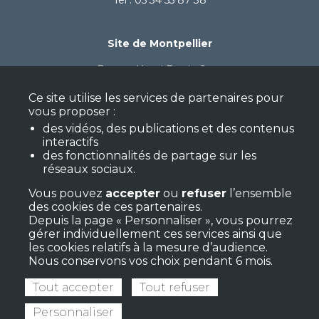
Tel : 05 34 55 87 38
Site de Montpellier
Espace Henri Bertin Sans
59 avenue de Fès - Bât A
Ce site utilise les services de partenaires pour
34080 Montpellier
vous proposer :
Tel : 06 71 96 50 21
des vidéos, des publications et des contenus
interactifs
des fonctionnalités de partage sur les
réseaux sociaux.
Nous suivre
Vous pouvez
accepter
ou
refuser
l’ensemble
des cookies de ces partenaires.
Depuis la page « Personnaliser », vous pourrez
gérer individuellement ces services ainsi que
les cookies relatifs à la mesure d’audience.
Nous conservons vos choix pendant 6 mois.
Newsletter
Mentions légales
Tout accepter
Tout refuser
Nous contacter
Personnaliser