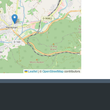
Leaflet
|
©
OpenStreetMap
contributors
Nous suivre
Mentions légales
Nous contacter