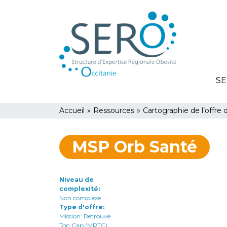
Aller
Panneau de gestion des cookies
au
contenu
principal
SE
You
Accueil
»
Ressources
»
Cartographie de l’offre 
are
MSP Orb Santé
here
Niveau de
complexité
Non complexe
Type d'offre
Mission: Retrouve
Ton Cap (MRTC)