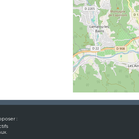
te de Toulouse
oposer :
Site de Montpellier
tifs
ital des enfants
aux.
Espace Henri Bertin Sans
 avenue de Grande