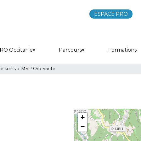
ESPACE PRO
RO Occitanie
Parcours
Formations
de soins
»
MSP Orb Santé
+
−