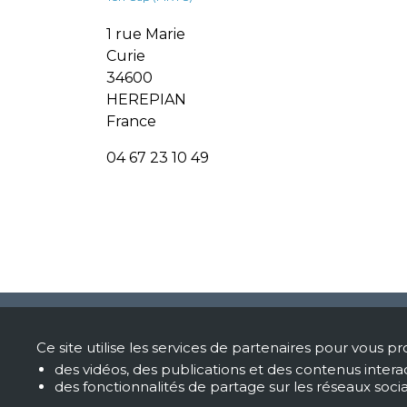
1 rue Marie
Curie
34600
HEREPIAN
France
04 67 23 10 49
Si
Ce site utilise les services de partenaires pour vous pr
des vidéos, des publications et des contenus interac
Hôp
des fonctionnalités de partage sur les réseaux soci
330