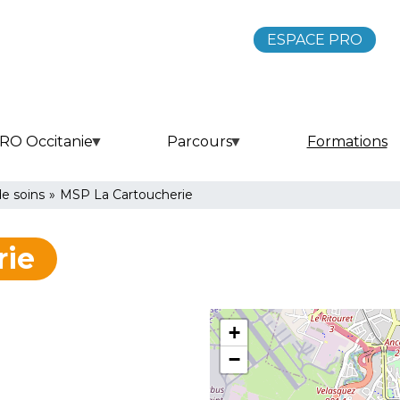
ESPACE PRO
RO Occitanie
Parcours
Formations
de soins
»
MSP La Cartoucherie
rie
+
−