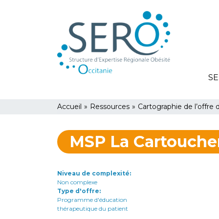
Aller
Panneau de gestion des cookies
au
contenu
principal
SE
You
Accueil
»
Ressources
»
Cartographie de l’offre 
are
MSP La Cartouche
here
Niveau de complexité
Non complexe
Type d'offre
Programme d'éducation
thérapeutique du patient