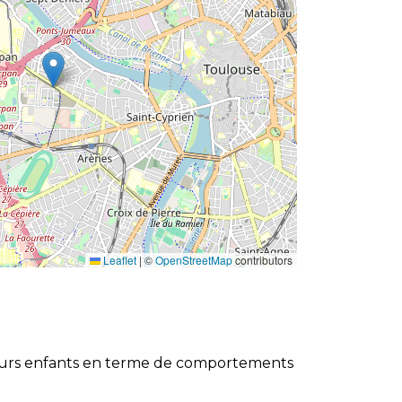
Leaflet
|
©
OpenStreetMap
contributors
de leurs enfants en terme de comportements