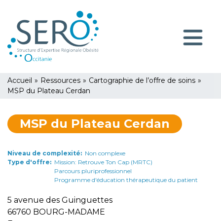
Aller
Panneau de gestion des cookies
au
contenu
Navigatio
principal
principale
You
Accueil
»
Ressources
»
Cartographie de l’offre de soins
»
are
MSP du Plateau Cerdan
here
MSP du Plateau Cerdan
Niveau de complexité
Non complexe
Type d'offre
Mission: Retrouve Ton Cap (MRTC)
Parcours pluriprofessionnel
Programme d'éducation thérapeutique du patient
5 avenue des Guinguettes
66760
BOURG-MADAME