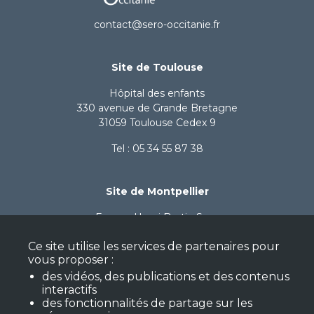
contact@sero-occitanie.fr
Site de Toulouse
Hôpital des enfants
330 avenue de Grande Bretagne
31059 Toulouse Cedex 9
Tel : 05 34 55 87 38
Site de Montpellier
Espace Henri Bertin Sans
59 avenue de Fès - Bât A
Ce site utilise les services de partenaires pour
34080 Montpellier
vous proposer :
Tel : 06 71 96 50 21
des vidéos, des publications et des contenus
interactifs
des fonctionnalités de partage sur les