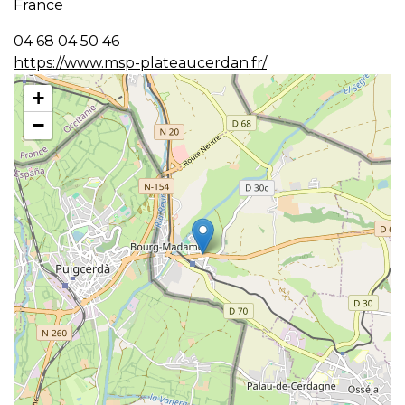
France
04 68 04 50 46
https://www.msp-plateaucerdan.fr/
+
−