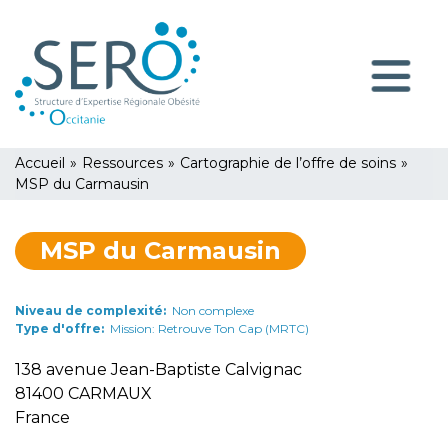
Aller
Panneau de gestion des cookies
au
contenu
Navigatio
principal
principale
You
Accueil
»
Ressources
»
Cartographie de l’offre de soins
»
are
MSP du Carmausin
here
MSP du Carmausin
Niveau de complexité
Non complexe
Type d'offre
Mission: Retrouve Ton Cap (MRTC)
138 avenue Jean-Baptiste Calvignac
81400
CARMAUX
France