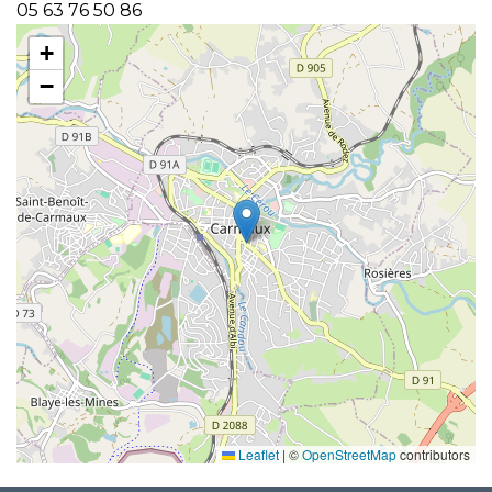
05 63 76 50 86
+
−
Leaflet
|
©
OpenStreetMap
contributors