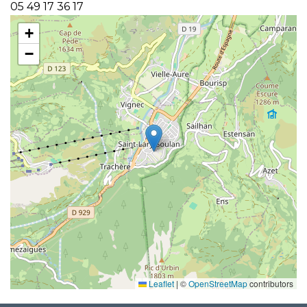
05 49 17 36 17
+
−
Leaflet
|
©
OpenStreetMap
contributors