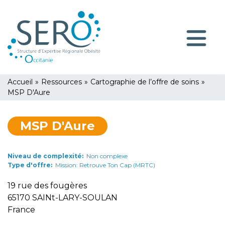
Aller
Panneau de gestion des cookies
au
contenu
Navigatio
principal
principale
You
Accueil
»
Ressources
»
Cartographie de l’offre de soins
»
are
MSP D'Aure
here
MSP D'Aure
Niveau de complexité
Non complexe
Type d'offre
Mission: Retrouve Ton Cap (MRTC)
19 rue des fougères
65170
SAINt-LARY-SOULAN
France