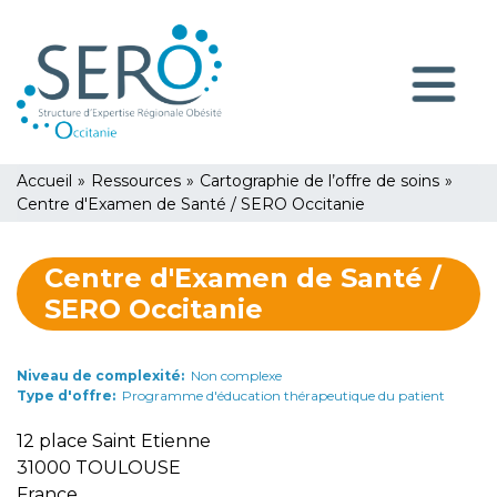
Aller
Panneau de gestion des cookies
au
contenu
Navigatio
principal
principale
You
Accueil
»
Ressources
»
Cartographie de l’offre de soins
»
are
Centre d'Examen de Santé / SERO Occitanie
here
Centre d'Examen de Santé /
SERO Occitanie
Niveau de complexité
Non complexe
Type d'offre
Programme d'éducation thérapeutique du patient
12 place Saint Etienne
31000
TOULOUSE
France