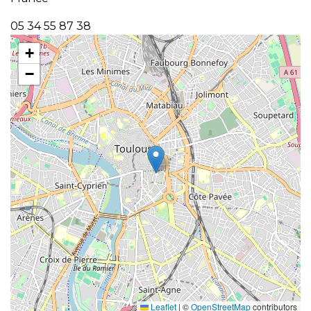
05 34 55 87 38
+
−
Leaflet
|
©
OpenStreetMap
contributors