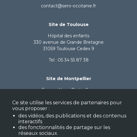
contact@sero-occitanie.fr
Site de Toulouse
Hôpital des enfants
330 avenue de Grande Bretagne
31059 Toulouse Cedex 9
Tel : 05 34 55 87 38
Site de Montpellier
Espace Henri Bertin Sans
59 avenue de Fès - Bât A
Ce site utilise les services de partenaires pour
34080 Montpellier
vous proposer :
Tel : 06 71 96 50 21
des vidéos, des publications et des contenus
interactifs
des fonctionnalités de partage sur les
Nous suivre
réseaux sociaux.