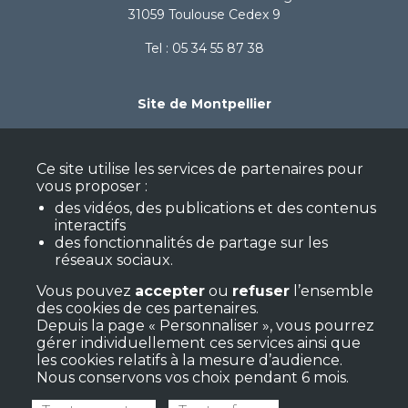
31059 Toulouse Cedex 9
Tel : 05 34 55 87 38
Site de Montpellier
Espace Henri Bertin Sans
59 avenue de Fès - Bât A
Ce site utilise les services de partenaires pour
34080 Montpellier
vous proposer :
des vidéos, des publications et des contenus
Tel : 06 71 96 50 21
interactifs
des fonctionnalités de partage sur les
réseaux sociaux.
Nous suivre
Vous pouvez
accepter
ou
refuser
l’ensemble
des cookies de ces partenaires.
Depuis la page « Personnaliser », vous pourrez
gérer individuellement ces services ainsi que
les cookies relatifs à la mesure d’audience.
Nous conservons vos choix pendant 6 mois.
Newsletter
Mentions légales