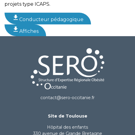
projets type ICAPS.
file_download
Conducteur pédagogique
file_download
Affiches
contact@sero-occitanie.fr
Site de Toulouse
Hôpital des enfants
330 avenue de Grande Bretagne