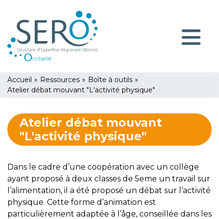
Aller
Panneau de gestion des cookies
au
contenu
Navigatio
principal
principale
You
Accueil
»
Ressources
»
Boîte à outils
»
are
Atelier débat mouvant "L'activité physique"
here
Atelier débat mouvant
"L'activité physique"
Dans le cadre d’une coopération avec un collège
ayant proposé à deux classes de 5eme un travail sur
l’alimentation, il a été proposé un débat sur l’activité
physique. Cette forme d’animation est
particulièrement adaptée à l’âge, conseillée dans les