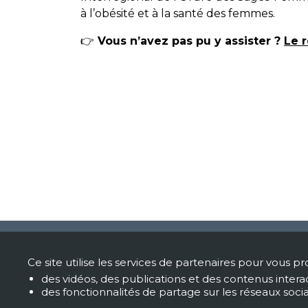
à l’obésité et à la santé des femmes.
👉
Vous n’avez pas pu y assister ?
Le r
Si
Ce site utilise les services de partenaires pour vous pr
des vidéos, des publications et des contenus interac
Hôp
des fonctionnalités de partage sur les réseaux soci
330