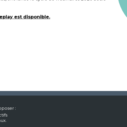
eplay est disponible
.
te de Toulouse
oposer :
Site de Montpellier
tifs
ital des enfants
aux.
Espace Henri Bertin Sans
 avenue de Grande