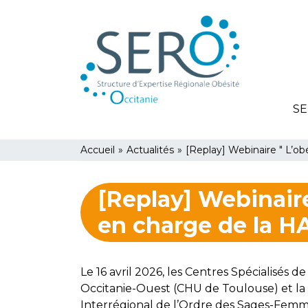
Aller
Panneau de gestion des cookies
au
contenu
principal
SE
You
Accueil
»
Actualités
»
[Replay] Webinaire " L’o
are
[Replay] Webinaire
here
en charge de la H
Le 16 avril 2026, les Centres Spécialisés d
Occitanie-Ouest (CHU de Toulouse) et la 
Interrégional de l’Ordre des Sages-Femme