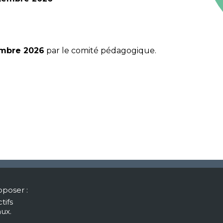
embre 2026
par le comité pédagogique.
te de Toulouse
oposer :
Site de Montpellier
tifs
ital des enfants
aux.
Espace Henri Bertin Sans
 avenue de Grande