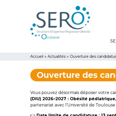
Aller
Panneau de gestion des cookies
au
contenu
principal
SE
You
Accueil
»
Actualités
»
Ouverture des candidatu
are
Ouverture des can
here
Vous pouvez désormais déposer votre ca
(DIU) 2026–2027 : Obésité pédiatriqu
partenariat avec l’Université de Toulouse e
👉
Date limite de candidature : 13 se