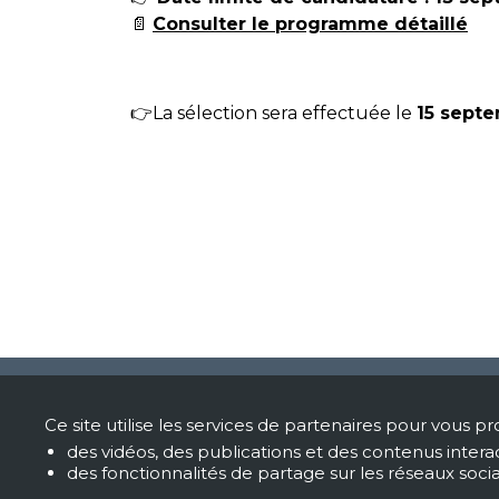
📄
Consulter le programme détaillé
👉La sélection sera effectuée le
15 sept
Si
Ce site utilise les services de partenaires pour vous pr
des vidéos, des publications et des contenus interac
Hôp
des fonctionnalités de partage sur les réseaux soci
330